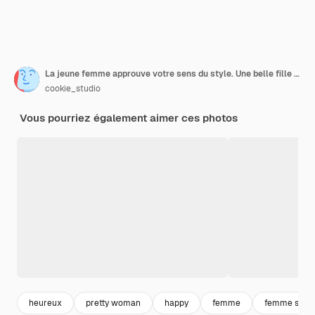
La jeune femme approuve votre sens du style. Une belle fille gaie et motivée se sentant chanceuse, confiante avoir une excellente journée
cookie_studio
Vous pourriez également aimer ces photos
heureux
pretty woman
happy
femme
femme souri