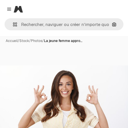
Magnific
Close menu
Recher
Accueil
/
Stock
/
Photos
/
La jeune femme appro…