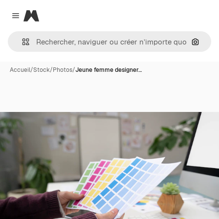
Magnific
Close menu
Recher
Accueil
/
Stock
/
Photos
/
Jeune femme designer…