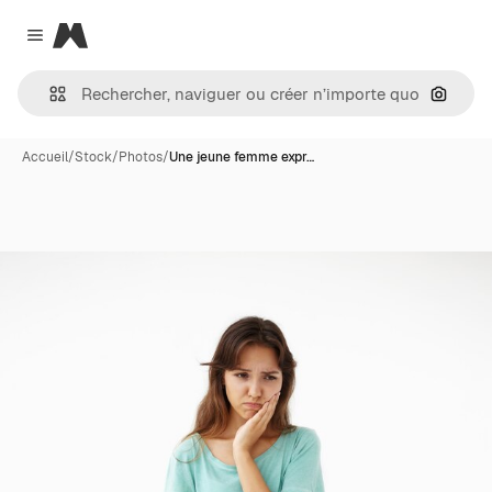
Magnific
Close menu
Recher
Accueil
/
Stock
/
Photos
/
Une jeune femme expr…