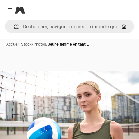
Magnific
Close menu
Recher
Accueil
/
Stock
/
Photos
/
Jeune femme en tant …