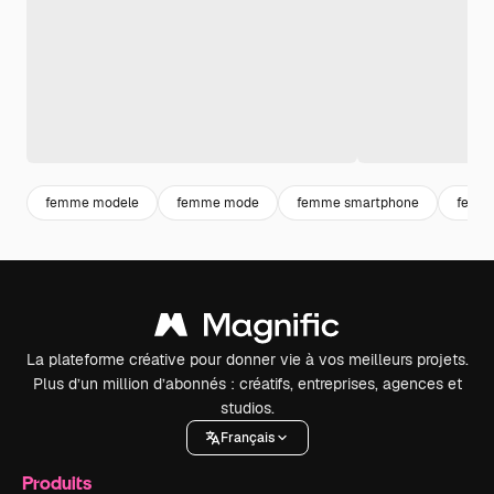
femme modele
femme mode
femme smartphone
femme
La plateforme créative pour donner vie à vos meilleurs projets.
Plus d’un million d’abonnés : créatifs, entreprises, agences et
studios.
Français
Produits