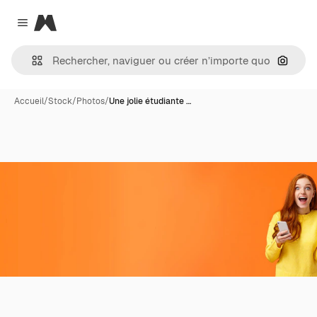
Magnific
Close menu
Recher
Accueil
/
Stock
/
Photos
/
Une jolie étudiante …