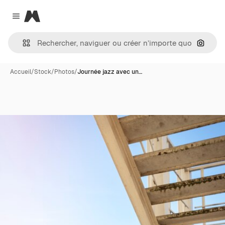
Magnific
Close menu
Recher
Accueil
/
Stock
/
Photos
/
Journée jazz avec un…