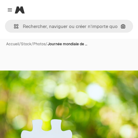
Magnific
Close menu
Recher
Accueil
/
Stock
/
Photos
/
Journée mondiale de …