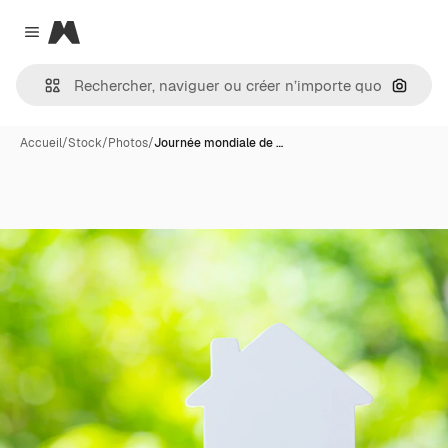
Magnific
Close menu
Recher
Accueil
/
Stock
/
Photos
/
Journée mondiale de …