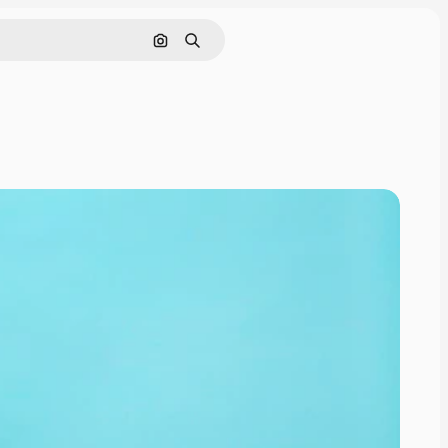
Rechercher par image
Rechercher