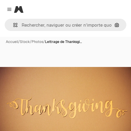
Magnific
Close menu
Recher
Accueil
/
Stock
/
Photos
/
Lettrage de Thanksgi…