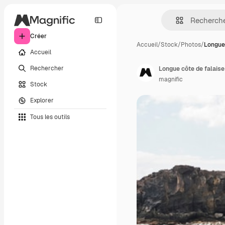
Créer
Accueil
/
Stock
/
Photos
/
Longue 
Accueil
Rechercher
Longue côte de falaise 
magnific
Stock
Explorer
Tous les outils