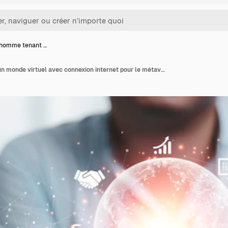
'homme tenant …
Main d'homme tenant un monde virtuel avec connexion internet pour le métaverse Global business marketing et banking financial pass thru application technology concept