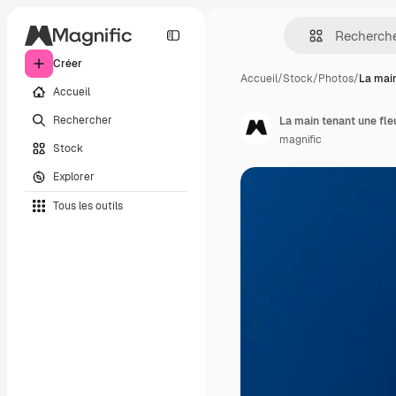
Créer
Accueil
/
Stock
/
Photos
/
La main
Accueil
Rechercher
La main tenant une fle
magnific
Stock
Explorer
Tous les outils