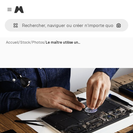
Magnific
Close menu
Recher
Accueil
/
Stock
/
Photos
/
Le maître utilise un…