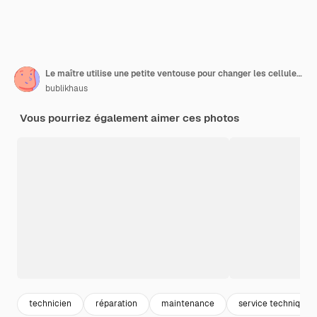
Le maître utilise une petite ventouse pour changer les cellules de la batterie d'un ordinateur portable cassé pour le réparer et le nettoyer dans son laboratoire avec une boîte à outils spécifique sur une table en bois autour
bublikhaus
Vous pourriez également aimer ces photos
technicien
réparation
maintenance
service technique