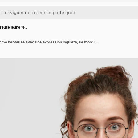
reuse jeune fe…
Malheureuse jeune femme nerveuse avec une expression inquiète, se mord les ongles, regarde directement avec anxiété, porte des lunettes, vêtue de vêtements à la mode, se tient contre un mur blanc.