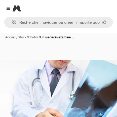
Magnific
Close menu
Recher
Accueil
/
Stock
/
Photos
/
Un médecin examine u…