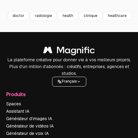
Premium
Premium
Premium
Premium
doctor
radiologie
health
clinique
healthcare
La plateforme créative pour donner vie à vos meilleurs projets.
Plus d’un million d’abonnés : créatifs, entreprises, agences et
studios.
Français
Produits
Spaces
Assistant IA
Générateur d’images IA
Générateur de vidéos IA
Générateur de voix IA