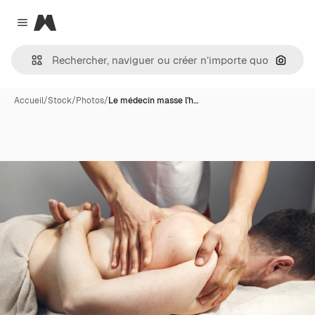
Magnific
Close menu
Recher
Accueil
/
Stock
/
Photos
/
Le médecin masse l'h…