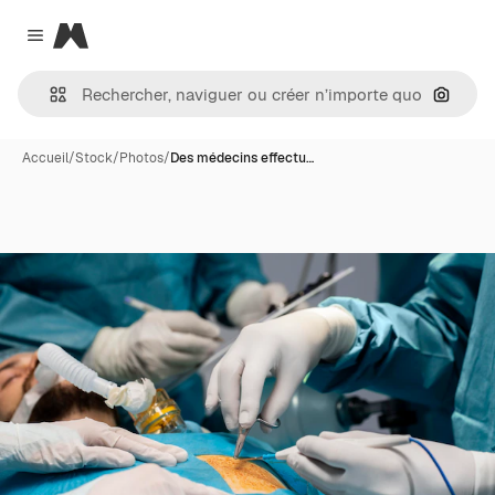
Magnific
Close menu
Recher
Accueil
/
Stock
/
Photos
/
Des médecins effectu…