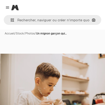
Magnific
Close menu
Recher
Accueil
/
Stock
/
Photos
/
Un mignon garçon qui…