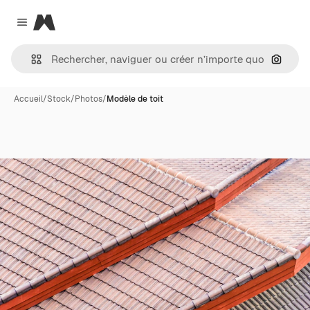
Magnific
Close menu
Recher
Accueil
/
Stock
/
Photos
/
Modèle de toit