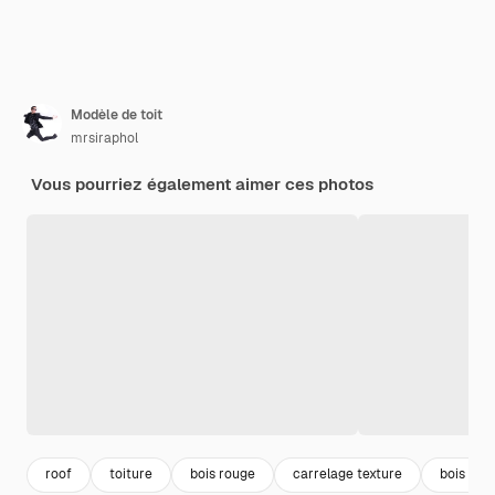
Modèle de toit
mrsiraphol
Vous pourriez également aimer ces photos
roof
toiture
bois rouge
carrelage texture
bois tex