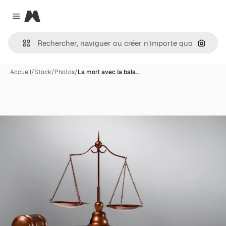
Magnific
Close menu
Recher
Accueil
/
Stock
/
Photos
/
La mort avec la bala…