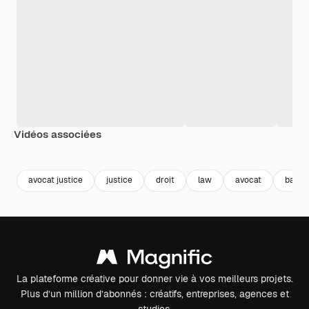
Vidéos associées
Premium
Premium
Généré par l’IA
Premium
Premium
Généré par l
avocat justice
justice
droit
law
avocat
balanc
La plateforme créative pour donner vie à vos meilleurs projets.
Plus d’un million d’abonnés : créatifs, entreprises, agences et
studios.