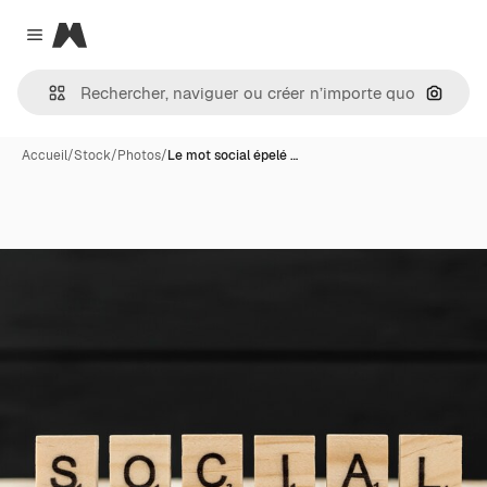
Magnific
Close menu
Recher
Accueil
/
Stock
/
Photos
/
Le mot social épelé …