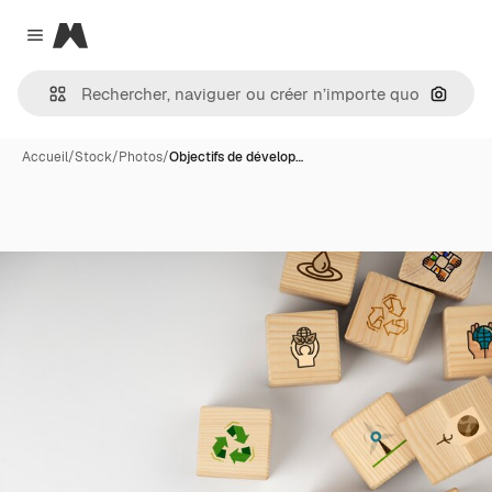
Magnific
Close menu
Recher
Accueil
/
Stock
/
Photos
/
Objectifs de dévelop…