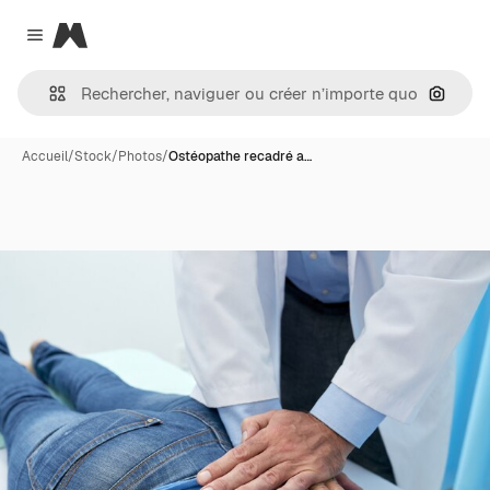
Magnific
Close menu
Recher
Accueil
/
Stock
/
Photos
/
Ostéopathe recadré a…