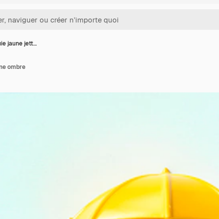
ie jaune jett…
une ombre