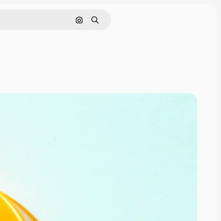
Rechercher par image
Rechercher