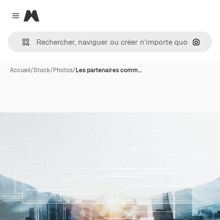
Magnific
Close menu
Recher
Accueil
/
Stock
/
Photos
/
Les partenaires comm…