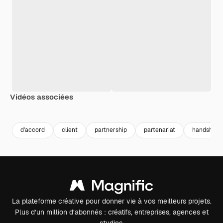
Vidéos associées
Premium
Premium
Généré par l’IA
Premium
Premium
d'accord
client
partnership
partenariat
handshake
La plateforme créative pour donner vie à vos meilleurs projets.
Plus d’un million d’abonnés : créatifs, entreprises, agences et
studios.