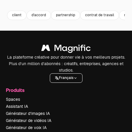
Premium
Premium
Premium
Premium
Généré par l
client
d'accord
partnership
contrat de travail
meet
La plateforme créative pour donner vie à vos meilleurs projets.
Plus d’un million d’abonnés : créatifs, entreprises, agences et
studios.
Français
Produits
Spaces
Assistant IA
Générateur d’images IA
Générateur de vidéos IA
Générateur de voix IA