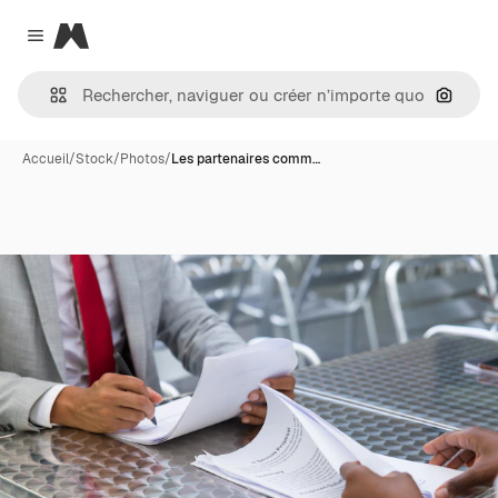
Magnific
Close menu
Recher
Accueil
/
Stock
/
Photos
/
Les partenaires comm…