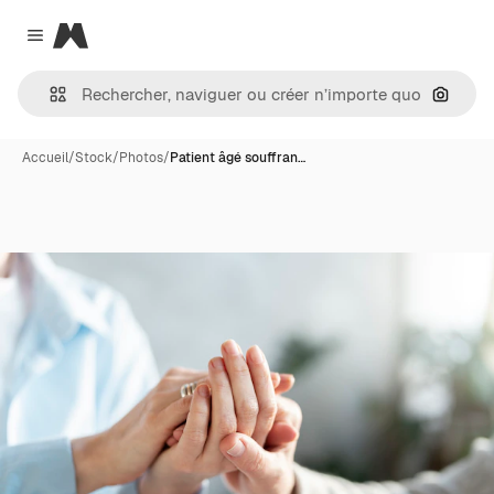
Magnific
Close menu
Recher
Accueil
/
Stock
/
Photos
/
Patient âgé souffran…