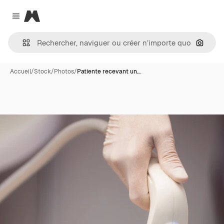
Magnific
Close menu
Recher
Accueil
/
Stock
/
Photos
/
Patiente recevant un…