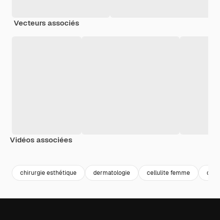
Vecteurs associés
Vidéos associées
Premium
Premium
Premium
Premium
chirurgie esthétique
dermatologie
cellulite femme
chir