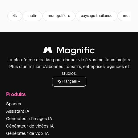
Premium
Premium
Généré par l’IA
Premium
Premium
Généré par l
4k
matin
montgolfiere
paysage thailande
mountai
La plateforme créative pour donner vie à vos meilleurs projets.
Plus d’un million d’abonnés : créatifs, entreprises, agences et
studios.
Français
Produits
Spaces
Assistant IA
Générateur d’images IA
Générateur de vidéos IA
Générateur de voix IA