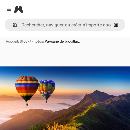
Magnific
Close menu
Recher
Accueil
/
Stock
/
Photos
/
Paysage de brouillar…