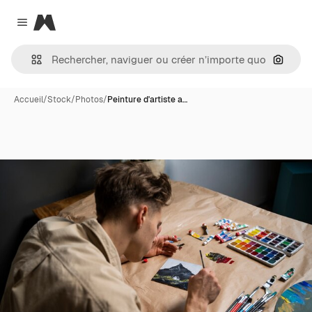
Magnific
Close menu
Recher
Accueil
/
Stock
/
Photos
/
Peinture d'artiste a…