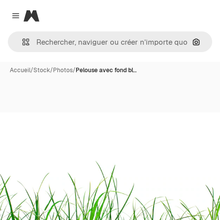
Magnific
Close menu
Recher
Accueil
/
Stock
/
Photos
/
Pelouse avec fond bl…