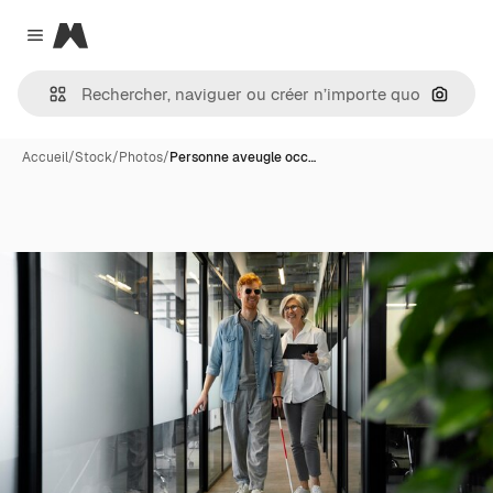
Magnific
Close menu
Recher
Accueil
/
Stock
/
Photos
/
Personne aveugle occ…