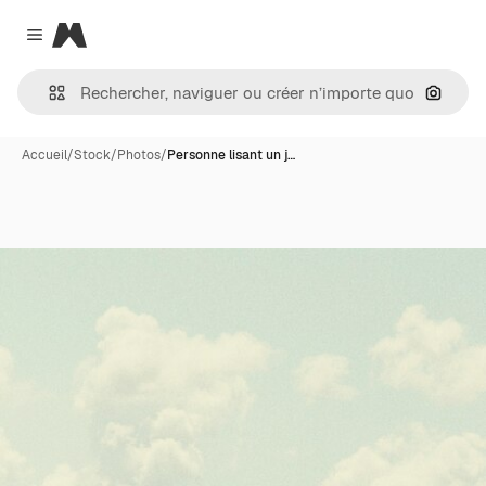
Magnific
Close menu
Recher
Accueil
/
Stock
/
Photos
/
Personne lisant un j…