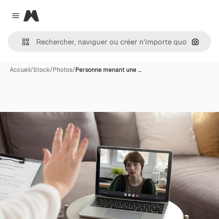
Magnific
Close menu
Recher
Accueil
/
Stock
/
Photos
/
Personne menant une …