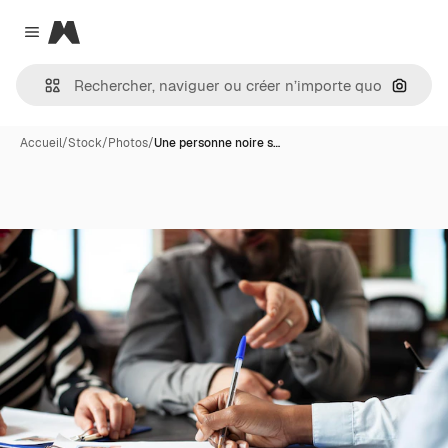
Magnific
Close menu
Recher
Accueil
/
Stock
/
Photos
/
Une personne noire s…