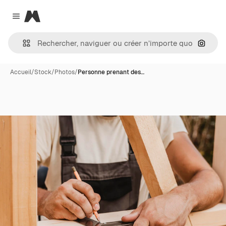
Magnific
Close menu
Recher
Accueil
/
Stock
/
Photos
/
Personne prenant des…