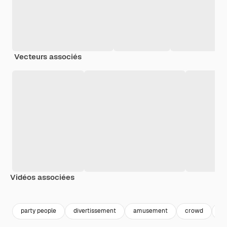
Vecteurs associés
Vidéos associées
Premium
Premium
Premium
Premium
Généré par l
party people
divertissement
amusement
crowd
ge