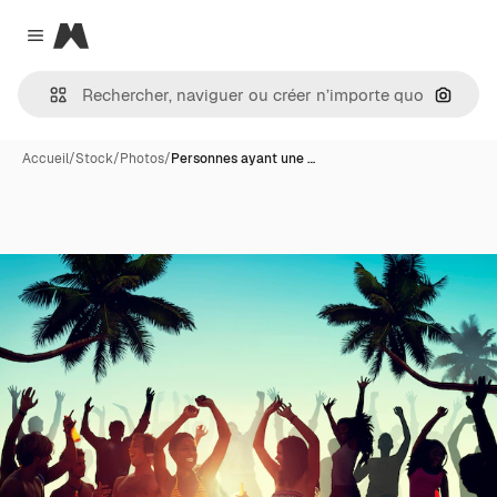
Magnific
Close menu
Recher
Accueil
/
Stock
/
Photos
/
Personnes ayant une …