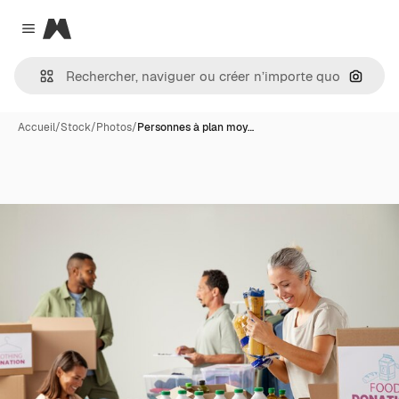
Magnific
Close menu
Recher
Accueil
/
Stock
/
Photos
/
Personnes à plan moy…