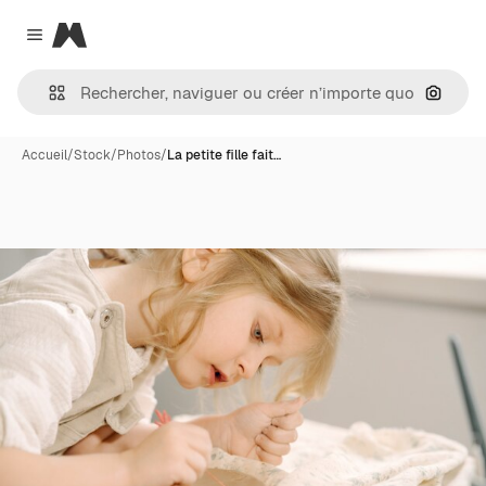
Magnific
Close menu
Recher
Accueil
/
Stock
/
Photos
/
La petite fille fait…