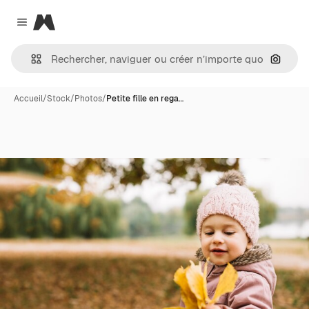
Magnific
Close menu
Recher
Accueil
/
Stock
/
Photos
/
Petite fille en rega…