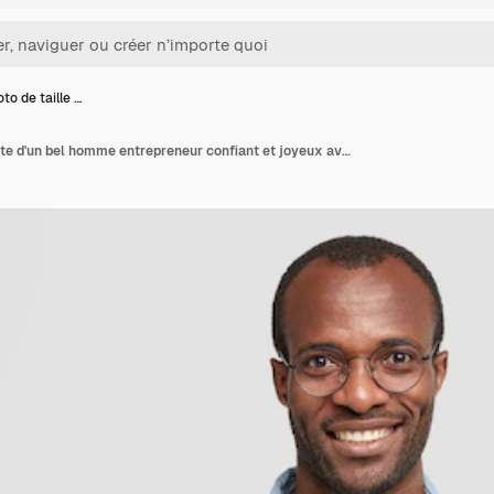
to de taille …
Une photo de taille haute d'un bel homme entrepreneur confiant et joyeux avec un large sourire.