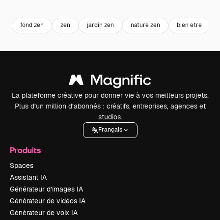
Premium
Premium
Généré par l’IA
Premium
Premium
fond zen
zen
jardin zen
nature zen
bien etre
La plateforme créative pour donner vie à vos meilleurs projets.
Plus d’un million d’abonnés : créatifs, entreprises, agences et
studios.
Français
Produits
Spaces
Assistant IA
Générateur d’images IA
Générateur de vidéos IA
Générateur de voix IA