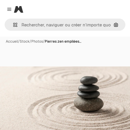
Magnific
Close menu
Recher
Accueil
/
Stock
/
Photos
/
Pierres zen empilées…