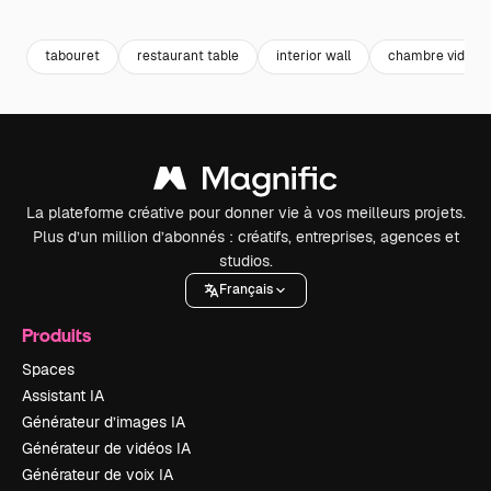
Premium
Premium
Premium
Premium
tabouret
restaurant table
interior wall
chambre vide
La plateforme créative pour donner vie à vos meilleurs projets.
Plus d’un million d’abonnés : créatifs, entreprises, agences et
studios.
Français
Produits
Spaces
Assistant IA
Générateur d’images IA
Générateur de vidéos IA
Générateur de voix IA