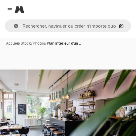
Magnific
Close menu
Recher
Accueil
/
Stock
/
Photos
/
Plan intérieur d'un …