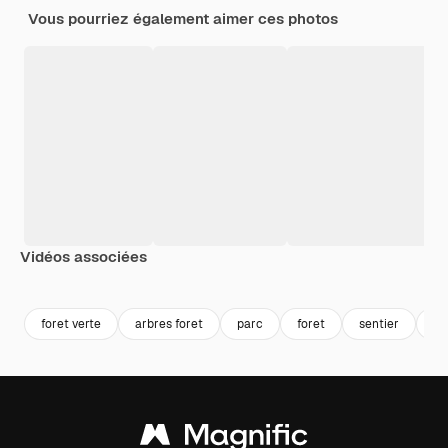
Vous pourriez également aimer ces photos
Vidéos associées
Premium
Premium
Premium
Premium
Généré par l
foret verte
arbres foret
parc
foret
sentier
fo