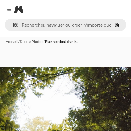
Magnific
Close menu
Recher
Accueil
/
Stock
/
Photos
/
Plan vertical d'un h…