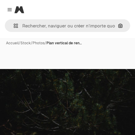
Magnific
Close menu
Recher
Accueil
/
Stock
/
Photos
/
Plan vertical de ren…