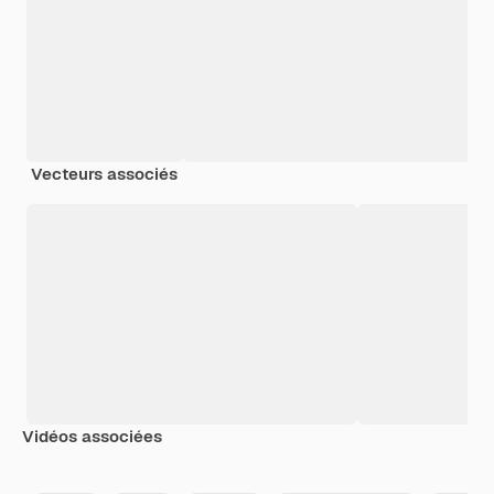
Vecteurs associés
Vidéos associées
Premium
Premium
Généré par l’IA
Premium
Premium