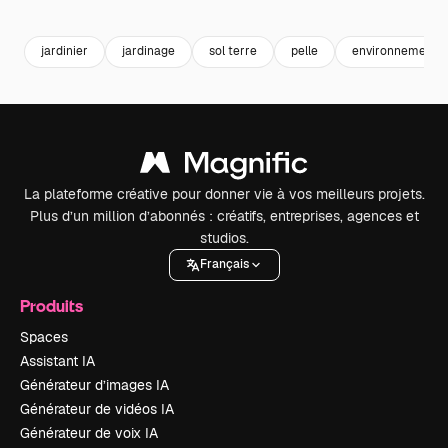
Premium
Premium
Premium
Premium
jardinier
jardinage
sol terre
pelle
environnement
La plateforme créative pour donner vie à vos meilleurs projets.
Plus d’un million d’abonnés : créatifs, entreprises, agences et
studios.
Français
Produits
Spaces
Assistant IA
Générateur d’images IA
Générateur de vidéos IA
Générateur de voix IA