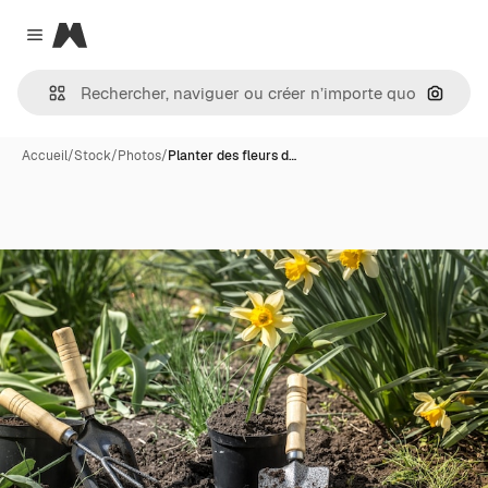
Magnific
Close menu
Recher
Accueil
/
Stock
/
Photos
/
Planter des fleurs d…