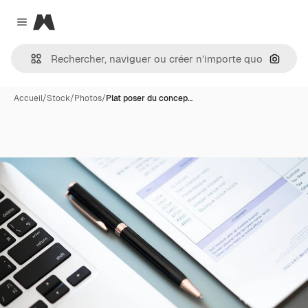
Magnific
Close menu
Recher
Accueil
/
Stock
/
Photos
/
Plat poser du concep…