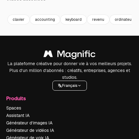
Premium
Premium
Premium
Premium
clavier
accounting
keyboard
revenu
ordinateur
La plateforme créative pour donner vie à vos meilleurs projets.
Plus d’un million d’abonnés : créatifs, entreprises, agences et
studios.
Français
Produits
Spaces
Assistant IA
Générateur d’images IA
Générateur de vidéos IA
Générateur de voix IA