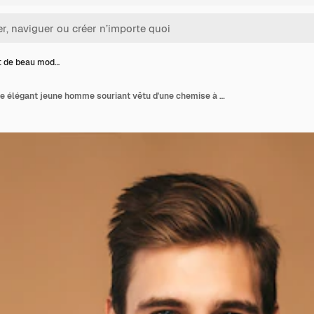
it de beau mod…
Portrait de beau modèle élégant jeune homme souriant vêtu d'une chemise à carreaux rouge. Homme de mode posant