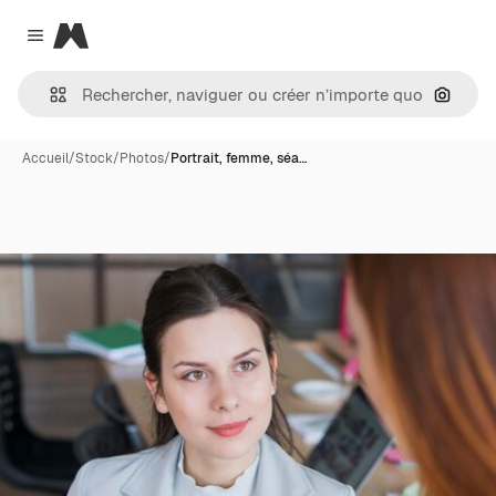
Magnific
Close menu
Recher
Accueil
/
Stock
/
Photos
/
Portrait, femme, séa…